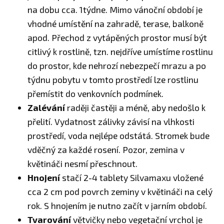
na dobu cca. 1týdne. Mimo vánoční období je
vhodné umístění na zahradě, terase, balkoně
apod. Přechod z vytápěných prostor musí být
citlivý k rostlině, tzn. nejdříve umístíme rostlinu
do prostor, kde nehrozí nebezpečí mrazu a po
týdnu pobytu v tomto prostředí lze rostlinu
přemístit do venkovních podmínek.
Zalévání
raději častěji a méně, aby nedošlo k
přelití. Vydatnost zálivky závisí na vlhkosti
prostředí, voda nejlépe odstátá. Stromek bude
vděčný za každé rosení. Pozor, zemina v
květináči nesmí přeschnout.
Hnojení
stačí 2-4 tablety Silvamaxu vložené
cca 2 cm pod povrch zeminy v květináči na celý
rok. S hnojením je nutno začít v jarním období.
Tvarování
větvičky nebo vegetační vrchol je