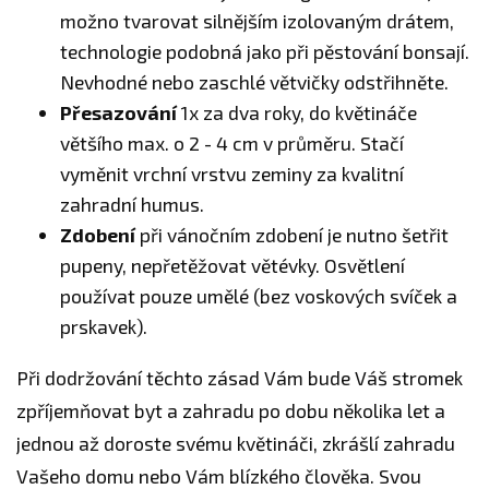
možno tvarovat silnějším izolovaným drátem,
technologie podobná jako při pěstování bonsají.
Nevhodné nebo zaschlé větvičky odstřihněte.
Přesazování
1x za dva roky, do květináče
většího max. o 2 - 4 cm v průměru. Stačí
vyměnit vrchní vrstvu zeminy za kvalitní
zahradní humus.
Zdobení
při vánočním zdobení je nutno šetřit
pupeny, nepřetěžovat větévky. Osvětlení
používat pouze umělé (bez voskových svíček a
prskavek).
Při dodržování těchto zásad Vám bude Váš stromek
zpříjemňovat byt a zahradu po dobu několika let a
jednou až doroste svému květináči, zkrášlí zahradu
Vašeho domu nebo Vám blízkého člověka. Svou