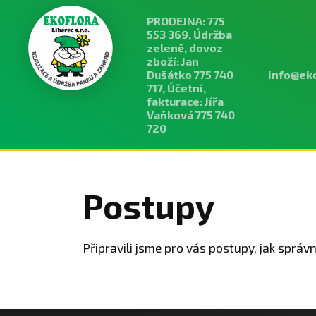
PRODEJNA: 775
553 369, Údržba
zeleně, dovoz
zboží: Jan
Dušátko 775 740
info@eko
717, Účetní,
fakturace: Jířa
Vaňková 775 740
720
Postupy
Připravili jsme pro vás postupy, jak sprá