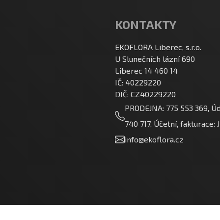
KONTAKTY
EKOFLORA Liberec, s.r.o.
U Slunečních lázní 690
Liberec 14 460 14
IČ: 40229220
DIČ: CZ40229220
PRODEJNA: 775 553 369, Úd
740 717, Účetní, fakturace:
info@ekoflora.cz